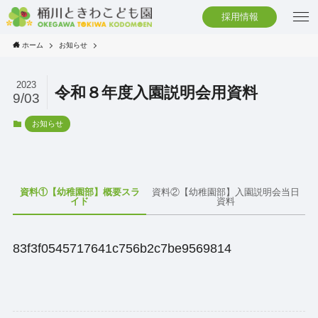
採用情報
ホーム
お知らせ
2023
令和８年度入園説明会用資料
9/03
お知らせ
資料①【幼稚園部】概要スラ
資料②【幼稚園部】入園説明会当日
イド
資料
83f3f0545717641c756b2c7be9569814